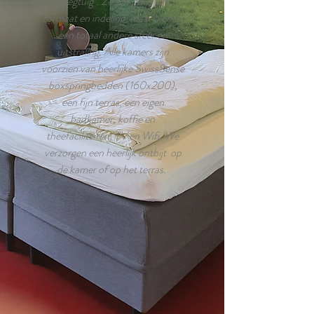
Vliegtuig". Ze zijn gelijk van
formaat en indeling, maar bieden
een totaal andere sfeer en
uitstraling. Alle kamers zijn
voorzien van heerlijke SwissSense
boxspringbedden (160x200),
een fijn terras, een eigen
badkamer, koffie en
theefaciliteiten, TV en Wifi. We
verzorgen een heerlijk ontbijt op
de kamer of op het terras.