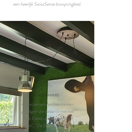
een heerlijk SwissSense boxspringbed.
ONZE KAMERS
Onze kamers hebben namen
gekregen die de band met het
dorp Eelde verbeelden, "De
Koe", "De Bloem" en "Het