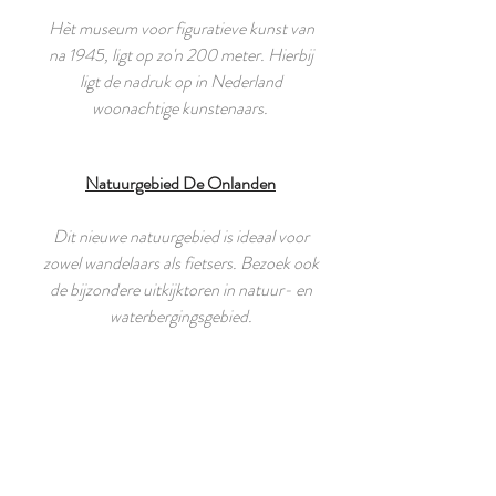
Hèt museum voor figuratieve kunst van
na 1945, ligt op zo'n 200 meter. Hierbij
ligt de nadruk op in Nederland
woonachtige kunstenaars.
Natuurgebied De Onlanden
Dit nieuwe natuurgebied is ideaal voor
zowel wandelaars als fietsers. Bezoek ook
de bijzondere uitkijktoren in natuur- en
waterbergingsgebied.
Paterswoldsemeer
Op zo'n 4 km ligt het mooie
Paterswoldsemeer, met bootverhuur,